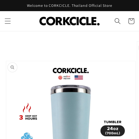
Skip to
Welcome to CORKCICLE. Thailand Official Store
content
Cart
Skip to
product
information