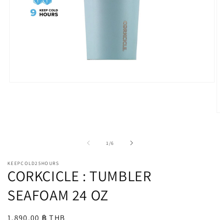
Open
media
1
in
modal
O
m
2
i
of
1
/
6
m
KEEPCOLD25HOURS
CORKCICLE : TUMBLER
SEAFOAM 24 OZ
Regular
1,890.00 ฿ THB